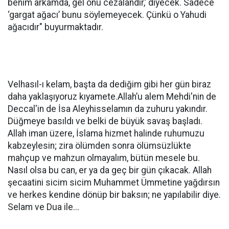
benim arkamda, gel onu cezalandır,’ diyecek. Sadece
‘gargat ağacı’ bunu söylemeyecek. Çünkü o Yahudi
ağacıdır" buyurmaktadır.
Velhasıl-ı kelam, başta da dediğim gibi her gün biraz
daha yaklaşıyoruz kıyamete.Allah’u alem Mehdi'nin de
Deccal'in de İsa Aleyhisselamın da zuhuru yakındır.
Düğmeye basıldı ve belki de büyük savaş başladı.
Allah iman üzere, İslama hizmet halinde ruhumuzu
kabzeylesin; zira ölümden sonra ölümsüzlükte
mahçup ve mahzun olmayalım, bütün mesele bu.
Nasıl olsa bu can, er ya da geç bir gün çıkacak. Allah
şecaatini sicim sicim Muhammet Ümmetine yağdırsın
ve herkes kendine dönüp bir baksın; ne yapılabilir diye.
Selam ve Dua ile...