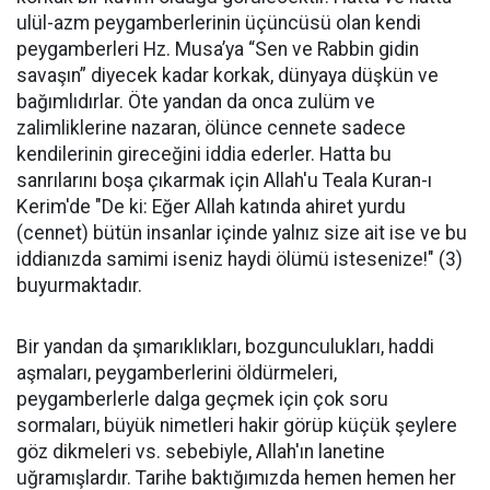
ulül-azm peygamberlerinin üçüncüsü olan kendi
peygamberleri Hz. Musa’ya “Sen ve Rabbin gidin
savaşın” diyecek kadar korkak, dünyaya düşkün ve
bağımlıdırlar. Öte yandan da onca zulüm ve
zalimliklerine nazaran, ölünce cennete sadece
kendilerinin gireceğini iddia ederler. Hatta bu
sanrılarını boşa çıkarmak için Allah'u Teala Kuran-ı
Kerim'de "De ki: Eğer Allah katında ahiret yurdu
(cennet) bütün insanlar içinde yalnız size ait ise ve bu
iddianızda samimi iseniz haydi ölümü istesenize!" (3)
buyurmaktadır.
Bir yandan da şımarıklıkları, bozgunculukları, haddi
aşmaları, peygamberlerini öldürmeleri,
peygamberlerle dalga geçmek için çok soru
sormaları, büyük nimetleri hakir görüp küçük şeylere
göz dikmeleri vs. sebebiyle, Allah'ın lanetine
uğramışlardır. Tarihe baktığımızda hemen hemen her