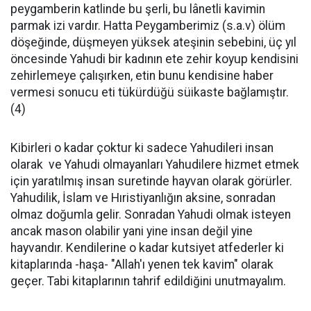
peygamberin katlinde bu şerli, bu lânetli kavimin
parmak izi vardır. Hatta Peygamberimiz (s.a.v) ölüm
döşeğinde, düşmeyen yüksek ateşinin sebebini, üç yıl
öncesinde Yahudi bir kadının ete zehir koyup kendisini
zehirlemeye çalışırken, etin bunu kendisine haber
vermesi sonucu eti tükürdüğü süikaste bağlamıştır.
(4)
Kibirleri o kadar çoktur ki sadece Yahudileri insan
olarak ve Yahudi olmayanları Yahudilere hizmet etmek
için yaratılmış insan suretinde hayvan olarak görürler.
Yahudilik, İslam ve Hıristiyanlığın aksine, sonradan
olmaz doğumla gelir. Sonradan Yahudi olmak isteyen
ancak mason olabilir yani yine insan değil yine
hayvandır. Kendilerine o kadar kutsiyet atfederler ki
kitaplarında -haşa- "Allah'ı yenen tek kavim" olarak
geçer. Tabi kitaplarının tahrif edildiğini unutmayalım.