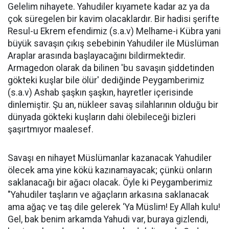
Gelelim nihayete. Yahudiler kıyamete kadar az ya da
çok süregelen bir kavim olacaklardır. Bir hadisi şerifte
Resul-u Ekrem efendimiz (s.a.v) Melhame-i Kübra yani
büyük savaşın çıkış sebebinin Yahudiler ile Müslüman
Araplar arasında başlayacağını bildirmektedir.
Armagedon olarak da bilinen 'bu savaşın şiddetinden
gökteki kuşlar bile ölür' dediğinde Peygamberimiz
(s.a.v) Ashab şaşkın şaşkın, hayretler içerisinde
dinlemiştir. Şu an, nükleer savaş silahlarının olduğu bir
dünyada gökteki kuşların dahi ölebileceği bizleri
şaşırtmıyor maalesef.
Savaşı en nihayet Müslümanlar kazanacak Yahudiler
ölecek ama yine kökü kazınamayacak; çünkü onların
saklanacağı bir ağacı olacak. Öyle ki Peygamberimiz
"Yahudiler taşların ve ağaçların arkasına saklanacak
ama ağaç ve taş dile gelerek ‘Ya Müslim! Ey Allah kulu!
Gel, bak benim arkamda Yahudi var, buraya gizlendi,