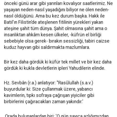
önceki günü arar gibi yarınları kovalıyor saatlerimiz. Ne
yaşayan neden-nasıl yaşadığını biliyor ne ölen neden-
nasıl öldüğünü. Ama bu kez durum başka. Hakk ile
Batıl'ın Filistin’de ateşlenen fitilinin yürekleri yakan
ateşine şahit tüm dünya. Şahit olmasına şahit ama o
insanlıktan ahkâm kesen ülkeler, -küfrün el birliği
sebebiyle olsa gerek- bırakın sessizliği, tabiri caizse
kuduz hayvan gibi saldırmakta mazlumlara.
Bir kez daha gördük ki küfür tek millet ve bir kez daha
gördük ki kukla devletlerin ipleri Yahudilerin elinde.
Hz. Sevbân (r.a.) anlatıyor: "Rasûlullah (s.a.v.)
buyurdular ki: Size çullanmak üzere, yabancı
kavimlerin, tıpkı sofraya çağrışan yiyiciler gibi
birbirlerini çağıracakları zaman yakındır.’
Orada bulunanlardan biri: 'O gün sayıca azlığımızdan