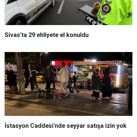
Sivas'ta 29 ehliyete el konuldu
İstasyon Caddesi'nde seyyar satışa izin yok