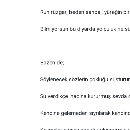
Ruh rüzgar, beden sandal, yüreğin bi
Bilmiyorsun bu diyarda yolculuk ne 
Bazen de;
Söylenecek sözlerin çokluğu susturu
Su verdikçe inadına kururmuş sevda 
Kendine gelemeden sıyrılarak kendin
Kelimelerin üvey çocuğu oluverirmiş 