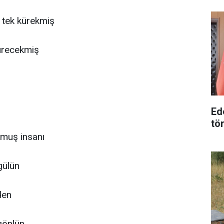
r tek kürekmiş
sürecekmiş
Ed
tö
rmuş insanı
gülün
den
gönlün