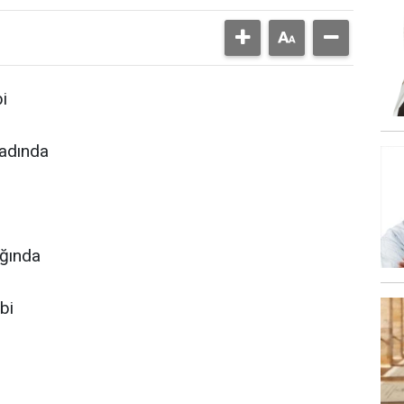
i
nadında
ağında
bi