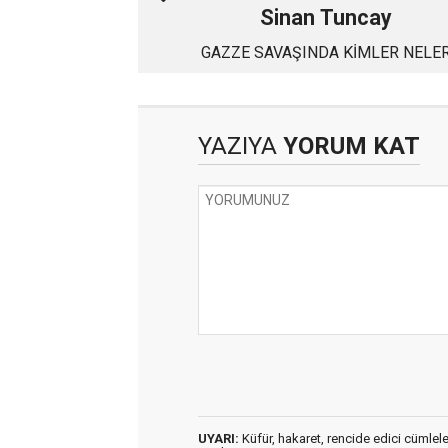
Sinan Tuncay
GAZZE SAVAŞINDA KİMLER NELE
KAZANDI, KİMLER NELER KAYBETTİ
BÖLÜM
YAZIYA
YORUM KAT
UYARI:
Küfür, hakaret, rencide edici cümleler 