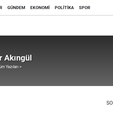
R
GÜNDEM
EKONOMI
POLITIKA
SPOR
r Akıngül
üm Yazıları >
SO