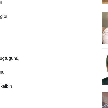
in
gibi
 uçtuğunu,
unu
kalbin