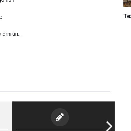
Te
ıp
 ömrün...