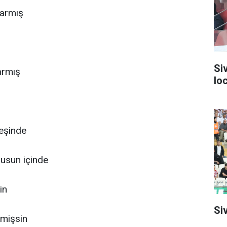
yarmış
Si
armış
lo
eşinde
usun içinde
in
Siv
tmişsin