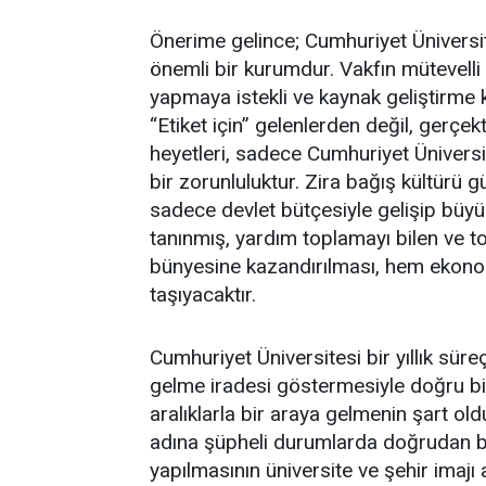
Önerime gelince; Cumhuriyet Üniversite
önemli bir kurumdur. Vakfın mütevelli he
yapmaya istekli ve kaynak geliştirme 
“Etiket için” gelenlerden değil, gerçe
heyetleri, sadece Cumhuriyet Üniversite
bir zorunluluktur. Zira bağış kültürü 
sadece devlet bütçesiyle gelişip büy
tanınmış, yardım toplamayı bilen ve to
bünyesine kazandırılması, hem ekonom
taşıyacaktır.
Cumhuriyet Üniversitesi bir yıllık süre
gelme iradesi göstermesiyle doğru bi
aralıklarla bir araya gelmenin şart ol
adına şüpheli durumlarda doğrudan bi
yapılmasının üniversite ve şehir imaj