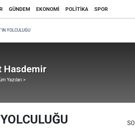
R
GÜNDEM
EKONOMI
POLITIKA
SPOR
’İN YOLCULUĞU
 Hasdemir
üm Yazıları >
 YOLCULUĞU
SO