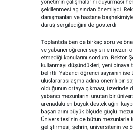
yönetimin çalışmalarını duyurması he
şekillenmesi açısından önemliydi. Rek
danışmanları ve hastane başhekimiyle b
duruş sergilediğini de gösterdi.
Toplantıda ben de birkaç soru ve öner
ve yabancı öğrenci sayısı ile mezun o
etmediği konularını sordum. Rektör Şe
kullanmayı düşündükleri, yeni binaya t
belirtti. Yabancı öğrenci sayısının ise
uluslararasılaşma adına önemli bir s
olduğunun ortaya çıkması, üzerinde du
yabancı mezunlarını unutan bir üniver
arenadaki en büyük destek ağını kaybe
başarılarını büyük ölçüde güçlü mezu
Üniversitesi’nin de bütün mezunlarla k
geliştirmesi, şehrin, üniversitenin ve öğ