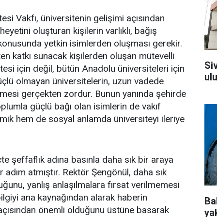
si Vakfı, üniversitenin gelişimi açısından
yetini oluşturan kişilerin varlıklı, bağış
konusunda yetkin isimlerden oluşması gerekir.
kten katkı sunacak kişilerden oluşan mütevelli
Si
si için değil, bütün Anadolu üniversiteleri için
ul
güçlü olmayan üniversitelerin, uzun vadede
ümesi gerçekten zordur. Bunun yanında şehirde
plumla güçlü bağı olan isimlerin de vakıf
ik hem de sosyal anlamda üniversiteyi ileriye
çte şeffaflık adına basınla daha sık bir araya
r adım atmıştır. Rektör Şengönül, daha sık
duğunu, yanlış anlaşılmalara fırsat verilmemesi
lgiyi ana kaynağından alarak haberin
Ba
ı açısından önemli olduğunu üstüne basarak
ya