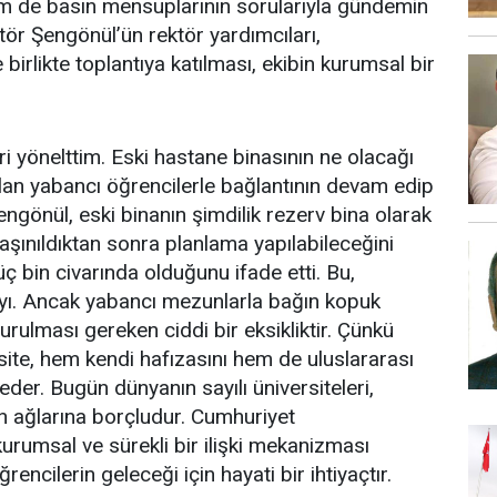
m de basın mensuplarının sorularıyla gündemin
tör Şengönül’ün rektör yardımcıları,
irlikte toplantıya katılması, ekibin kurumsal bir
i yönelttim. Eski hastane binasının ne olacağı
lan yabancı öğrencilerle bağlantının devam edip
ngönül, eski binanın şimdilik rezerv bina olarak
aşınıldıktan sonra planlama yapılabileceğini
 üç bin civarında olduğunu ifade etti. Bu,
ayı. Ancak yabancı mezunlarla bağın kopuk
rulması gereken ciddi bir eksikliktir. Çünkü
site, hem kendi hafızasını hem de uluslararası
der. Bugün dünyanın sayılı üniversiteleri,
n ağlarına borçludur. Cumhuriyet
urumsal ve sürekli bir ilişki mekanizması
rencilerin geleceği için hayati bir ihtiyaçtır.