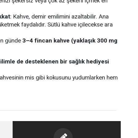
enizi şekersiz veya çok az şekerli içmek en
kkat
: Kahve, demir emilimini azaltabilir. Ana
ketmek faydalıdır. Sütlü kahve içilecekse ara
için günde
3–4 fincan kahve (yaklaşık 300 mg
ilimle de desteklenen bir sağlık hediyesi
ahvesinin mis gibi kokusunu yudumlarken hem