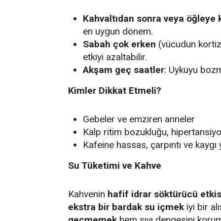
Kahvaltıdan sonra veya öğleye 
en uygun dönem.
Sabah çok erken
(vücudun kortiz
etkiyi azaltabilir.
Akşam geç saatler
: Uykuyu bozma
Kimler Dikkat Etmeli?
Gebeler ve emziren anneler
Kalp ritim bozukluğu, hipertansiyon
Kafeine hassas, çarpıntı ve kaygı 
Su Tüketimi ve Kahve
Kahvenin
hafif idrar söktürücü etkis
ekstra bir bardak su içmek
iyi bir a
geçmemek
hem sıvı dengesini korum