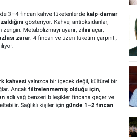
nde 3–4 fincan kahve tüketenlerde
kalp-damar
azaldığını
gösteriyor. Kahve; antioksidanlar,
zengin. Metabolizmayı uyarır, zihni açar,
azlası zarar
: 4 fincan ve üzeri tüketim çarpıntı,
liyor.
rk kahvesi
yalnızca bir içecek değil, kültürel bir
ğlar. Ancak
filtrelenmemiş olduğu için
,
en
adlı yağ benzeri bileşikler fincana geçer ve
ebilir. Sağlıklı kişiler için
günde 1–2 fincan