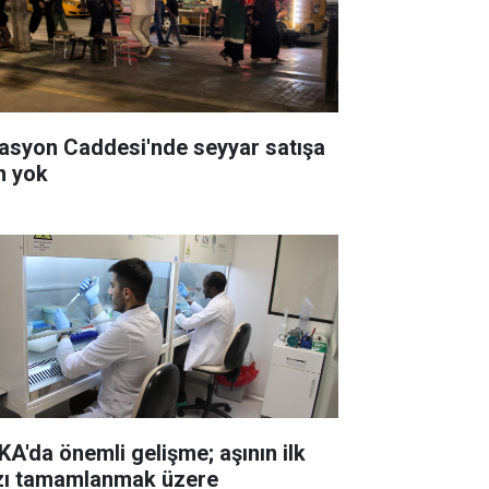
tasyon Caddesi'nde seyyar satışa
in yok
KA'da önemli gelişme; aşının ilk
zı tamamlanmak üzere