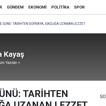
R
GÜNDEM
EKONOMI
POLITIKA
SPOR
E GÜNÜ: TARİHTEN SOFRAYA, SAĞLIĞA UZANAN LEZZET
 Kayaş
üm Yazıları >
ÜNÜ: TARİHTEN
SO
IĞA UZANAN LEZZET