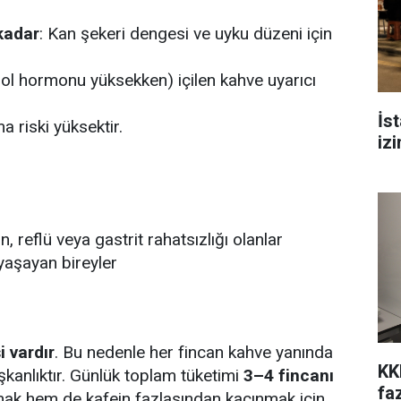
kadar
: Kan şekeri dengesi ve uyku düzeni için
ol hormonu yüksekken) içilen kahve uyarıcı
İs
 riski yüksektir.
iz
, reflü veya gastrit rahatsızlığı olanlar
yaşayan bireyler
i vardır
. Bu nedenle her fincan kahve yanında
KK
lışkanlıktır. Günlük toplam tüketimi
3–4 fincanı
fa
ak hem de kafein fazlasından kaçınmak için